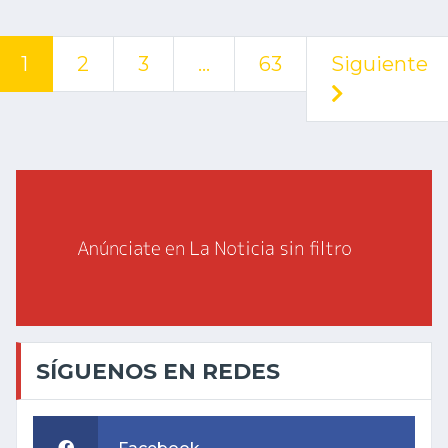
1
2
3
…
63
Siguiente
SÍGUENOS EN REDES