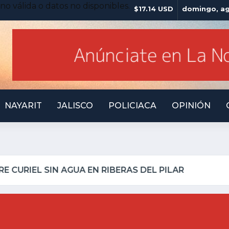
no válida o datos no disponibles.
$17.14 USD
domingo, ag
NAYARIT
JALISCO
POLICIACA
OPINIÓN
ILLO INSEGURO Y AL VIRREY NO LE IMPORTA