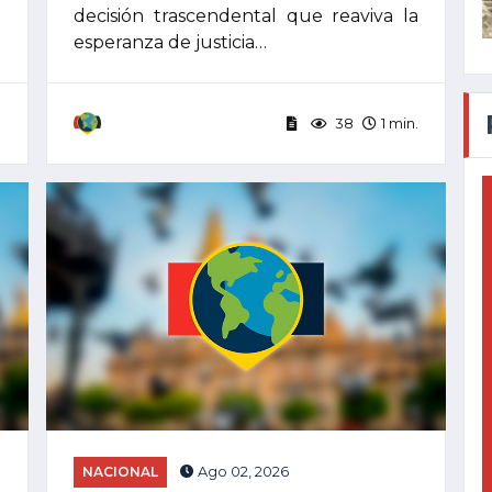
a
decisión trascendental que reaviva la
esperanza de justicia…
.
38
1 min.
NACIONAL
Ago 02, 2026