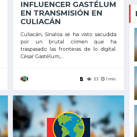
INFLUENCER GASTÉLUM
EN TRANSMISIÓN EN
CULIACÁN
a
Culiacán, Sinaloa se ha visto sacudida
e
por un brutal crimen que ha
a
traspasado las fronteras de lo digital.
César Gastélum,…
.
33
1 min.