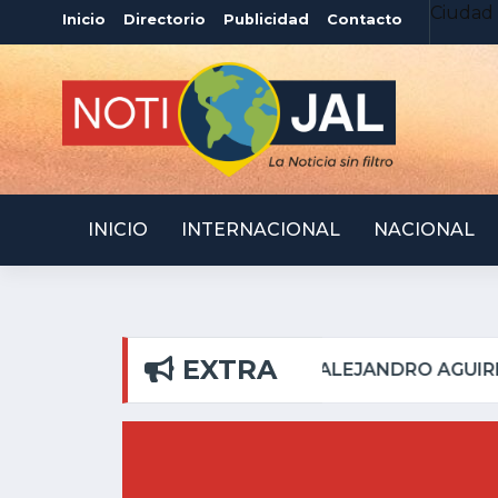
Ciudad 
Inicio
Directorio
Publicidad
Contacto
INICIO
INTERNACIONAL
NACIONAL
EXTRA
L PILAR
ATOTONILQU