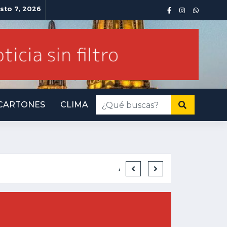
sto 7, 2026
CARTONES
CLIMA
 IMPORTA
IN