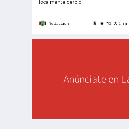
localmente perdió…
Redacción
172
2 min