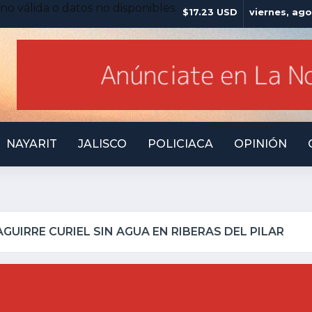
no válida o datos no disponibles.
$17.23 USD
viernes, ago
NAYARIT
JALISCO
POLICIACA
OPINIÓN
ATOTONILQUILLO INSEGURO Y AL VIRREY NO LE