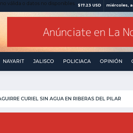
no válida o datos no disponibles.
$17.23 USD
miércoles, 
NAYARIT
JALISCO
POLICIACA
OPINIÓN
ATOTONILQUILLO INSEGURO Y AL VIRREY NO LE