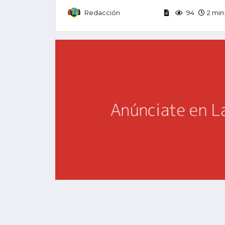
Redacción
94
2 min