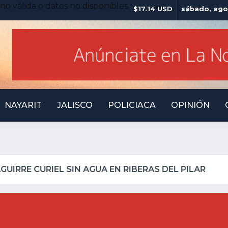
no válida o datos no disponibles.
$17.14 USD
sábado, ago
NAYARIT
JALISCO
POLICIACA
OPINIÓN
ATOTONILQUILLO INSEGURO Y AL VIRREY NO LE I