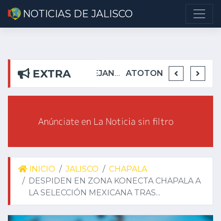
NOTICIAS DE JALISCO
EXTRA
DETIENEN EN TEUCHITLÁN A PRESUNTOS INTEGRANTES DE GRUPO DELICTIVO
DEJA ALEJANDRO AGUIRRE CURIEL SIN AGUA EN RIBERAS DEL PILAR
ATOTONILQUILLO INSEGURO Y AL VIRREY NO LE IMPORTA
INICIO
JALISCO
CHAPALA
DESPIDEN EN ZONA KONECTA CHAPALA A
LA SELECCIÓN MEXICANA TRAS...