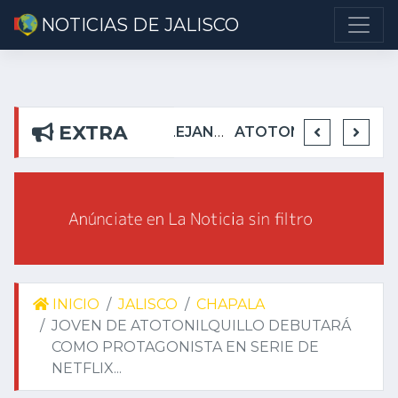
NOTICIAS DE JALISCO
EXTRA
DETIENEN EN TEUCHITLÁN A PRESUNTOS INTEGRANTES DE GRUPO DELICTIVO
DEJA ALEJANDRO AGUIRRE CURIEL SIN AGUA EN RIBERAS DEL PILAR
ATOTONILQUILLO INSEGURO Y AL VIRREY NO LE IMPORTA
INICIO
JALISCO
CHAPALA
JOVEN DE ATOTONILQUILLO DEBUTARÁ
COMO PROTAGONISTA EN SERIE DE
NETFLIX...