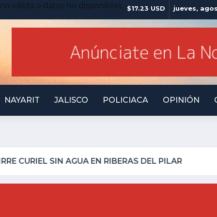
no válida o datos no disponibles.
$17.23 USD
jueves, ago
NAYARIT
JALISCO
POLICIACA
OPINIÓN
LO INSEGURO Y AL VIRREY NO LE IMPORTA