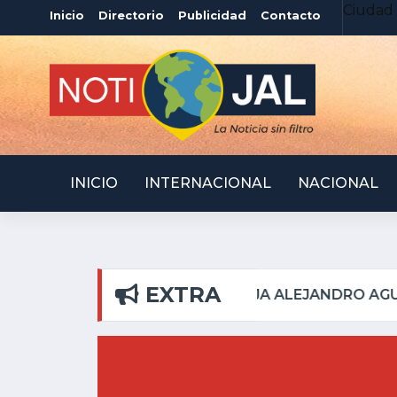
Ciudad 
Inicio
Directorio
Publicidad
Contacto
INICIO
INTERNACIONAL
NACIONAL
EXTRA
L PILAR
ATOTONILQUI