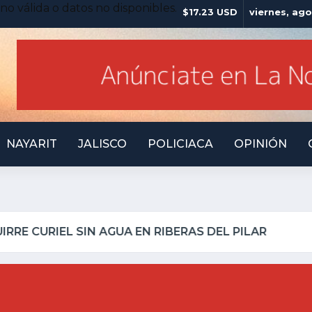
no válida o datos no disponibles.
$17.23 USD
viernes, ago
NAYARIT
JALISCO
POLICIACA
OPINIÓN
LLO INSEGURO Y AL VIRREY NO LE IMPORTA