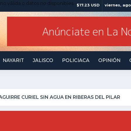
no válida o datos no disponibles.
$17.23 USD
viernes, ago
NAYARIT
JALISCO
POLICIACA
OPINIÓN
ATOTONILQUILLO INSEGURO Y AL VIRREY NO LE I