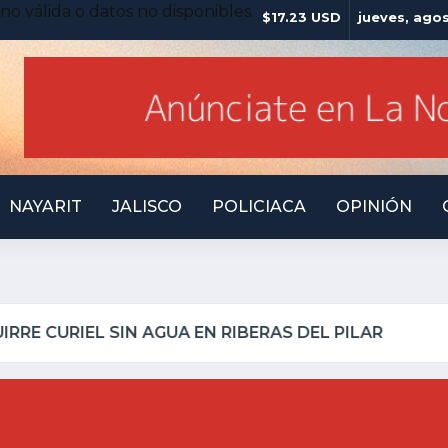
no válida o datos no disponibles.
$17.23 USD
jueves, ago
NAYARIT
JALISCO
POLICIACA
OPINIÓN
ILLO INSEGURO Y AL VIRREY NO LE IMPORTA