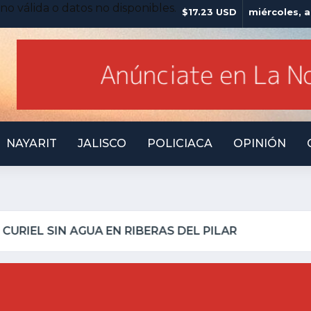
no válida o datos no disponibles.
$17.23 USD
miércoles, 
NAYARIT
JALISCO
POLICIACA
OPINIÓN
LO INSEGURO Y AL VIRREY NO LE IMPORTA