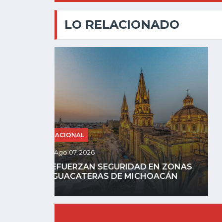
LO RELACIONADO
NACIONAL
Ago 06, 2026
ZONAS
AYOTZINAPA: FGR DETIENE A
ÁN
EXGOBERNADOR AGUIRRE POR...