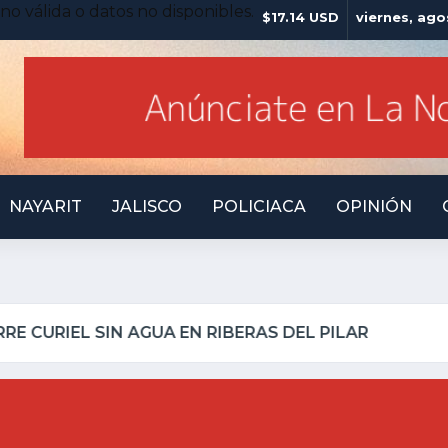
no válida o datos no disponibles.
$17.14 USD
viernes, ago
NAYARIT
JALISCO
POLICIACA
OPINIÓN
ILLO INSEGURO Y AL VIRREY NO LE IMPORTA