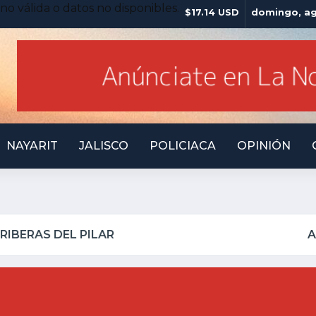
no válida o datos no disponibles.
$17.14 USD
domingo, ag
NAYARIT
JALISCO
POLICIACA
OPINIÓN
 INSEGURO Y AL VIRREY NO LE IMPORTA