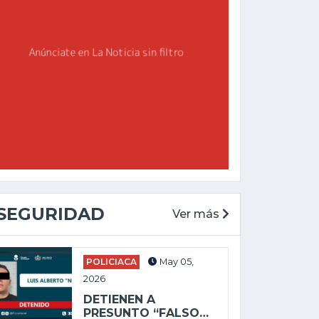
SEGURIDAD
Ver más
POLICIACA
May 05,
2026
JALI
DETIENEN A
JALISCO
PRESUNTO “FALSO…
Ago 