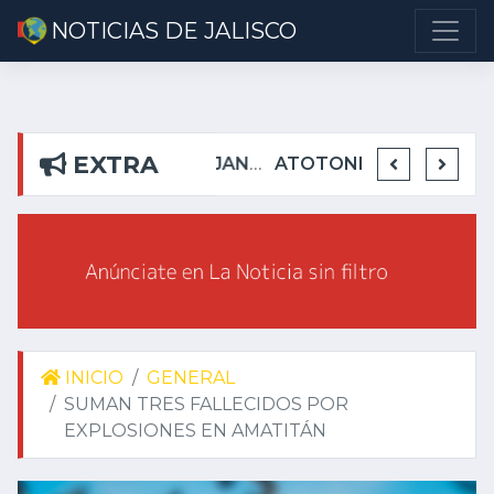
NOTICIAS DE JALISCO
EXTRA
DETIENEN EN TEUCHITLÁN A PRESUNTOS INTEGRANTES DE GRUPO DELICTIVO
DEJA ALEJANDRO AGUIRRE CURIEL SIN AGUA EN RIBERAS DEL PILAR
ATOTONILQUILLO INSEGURO Y AL VIRREY NO LE IMPORTA
INICIO
GENERAL
SUMAN TRES FALLECIDOS POR
EXPLOSIONES EN AMATITÁN