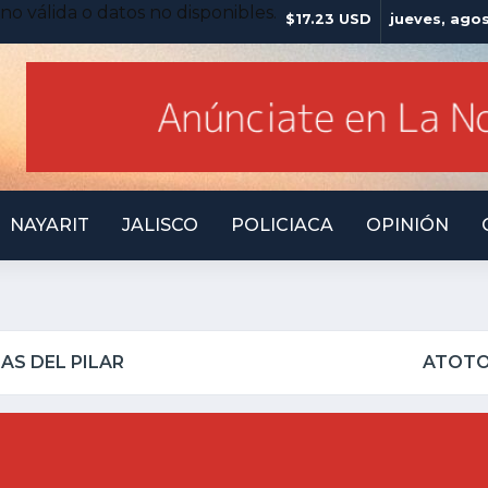
no válida o datos no disponibles.
$17.23 USD
jueves, ago
NAYARIT
JALISCO
POLICIACA
OPINIÓN
O INSEGURO Y AL VIRREY NO LE IMPORTA