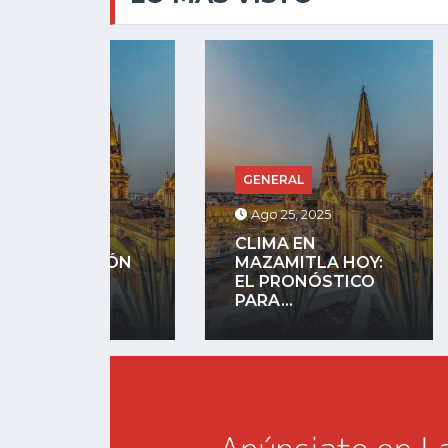
GENERAL
GENE
Ago 25, 2025
Jul 13
CLIMA EN
SIÓN
MAZAMITLA HOY:
RIÑA 
EL PRONÓSTICO
MUER
.
PARA...
JUAN..