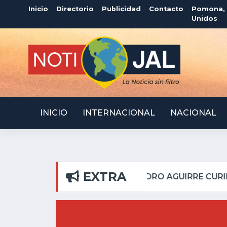
Inicio
Directorio
Publicidad
Contacto
Pomona, C
Unidos
INICIO
INTERNACIONAL
NACIONAL
EXTRA
L PILAR
ATOTONILQUI