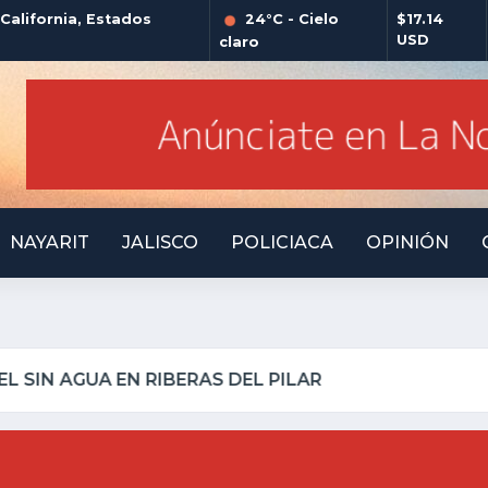
alifornia, Estados
24°C - Cielo
$17.14
USD
claro
NAYARIT
JALISCO
POLICIACA
OPINIÓN
LLO INSEGURO Y AL VIRREY NO LE IMPORTA