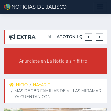
NOTICIAS DE JALISCO
EXTRA
DETIENEN EN TEUCHITLÁN A PRESUNTOS INTEGRANTES DE GRUPO DELICTIVO
DEJA ALEJANDRO AGUIRRE CURIEL SIN AGUA EN RIBERAS DEL PILAR
ATOTONILQUILLO INSEGURO Y AL VIRREY NO LE IMPORTA
INMINENTE AM
INICIO
NAYARIT
MÁS DE 280 FAMILIAS DE VILLAS MIRAMAR
YA CUENTAN CON...