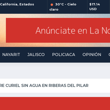
alifornia, Estados
30°C - Cielo
$17.14
USD
claro
NAYARIT
JALISCO
POLICIACA
OPINIÓN
LLO INSEGURO Y AL VIRREY NO LE IMPORTA