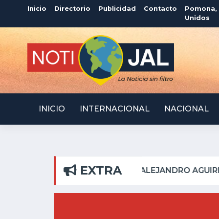
Inicio
Directorio
Publicidad
Contacto
Pomona, C
Unidos
INICIO
INTERNACIONAL
NACIONAL
EXTRA
L PILAR
ATOTONILQUI