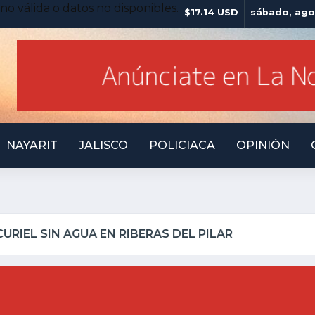
no válida o datos no disponibles.
$17.14 USD
sábado, ago
NAYARIT
JALISCO
POLICIACA
OPINIÓN
LO INSEGURO Y AL VIRREY NO LE IMPORTA