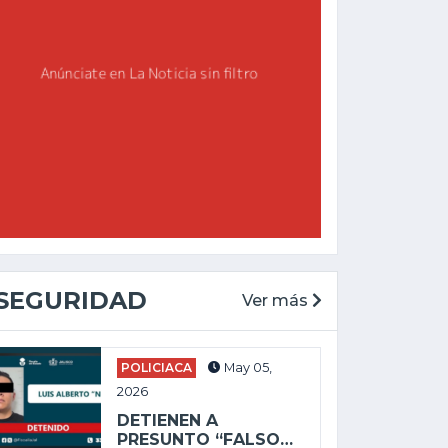
SEGURIDAD
Ver más
CHAPALA
GENERAL
POLICIACA
May 05,
May 27, 2025
2026
Feb 19, 2026
ALEJANDRO
DETIENEN A
AGUIRRE LLEVA
ENVÍAN A PRISIÓN
PRESUNTO “FALSO…