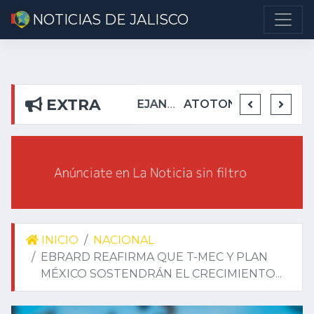
NOTICIAS DE JALISCO
EXTRA
DETIENEN EN TEUCHITLÁN A PRESUNTOS INTEGRANTES DE GRUPO DELICTIVO
DEJA ALEJANDRO AGUIRRE CURIEL SIN AGUA EN RIBERAS DEL PILAR
ATOTONILQUILLO INSEGURO Y AL VIRREY NO LE IMPORTA
INICIO
NACIONAL
EBRARD REAFIRMA QUE T-MEC Y PLAN
MÉXICO SOSTENDRÁN EL CRECIMIENTO...