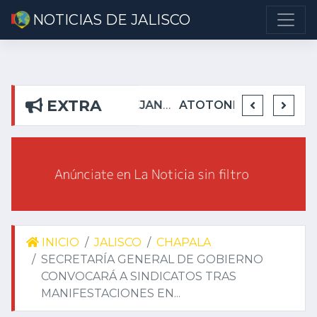
NOTICIAS DE JALISCO
EXTRA
DETIENEN EN TEUCHITLÁN A PRESUNTOS INTEGRANTES DE GRUPO DELICTIVO
DEJA ALEJANDRO AGUIRRE CURIEL SIN AGUA EN RIBERAS DEL PILAR
ATOTONILQUILLO INSEGURO Y AL VIRREY NO LE IMPORTA
INICIO
JALISCO
CHAPALA
SECRETARÍA GENERAL DE GOBIERNO
CONVOCARÁ A SINDICATOS TRAS
MANIFESTACIONES EN...