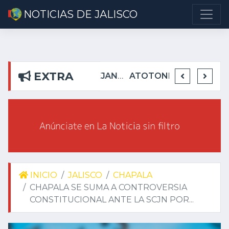
NOTICIAS DE JALISCO
EXTRA
DETIENEN EN TEUCHITLÁN A PRESUNTOS INTEGRANTES DE GRUPO DELICTIVO
DEJA ALEJANDRO AGUIRRE CURIEL SIN AGUA EN RIBERAS DEL PILAR
ATOTONILQUILLO INSEGURO Y AL VIRREY NO LE IMPORTA
INICIO
JALISCO
CHAPALA
CHAPALA SE SUMA A CONTROVERSIA
CONSTITUCIONAL ANTE LA SCJN POR...