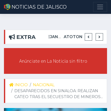
NOTICIAS DE JALISCO
EXTRA
DETIENEN EN TEUCHITLÁN A PRESUNTOS INTEGRANTES DE GRUPO DELICTIVO
DEJA ALEJANDRO AGUIRRE CURIEL SIN AGUA EN RIBERAS DEL PILAR
ATOTONILQUILLO INSEGURO Y AL VIRREY NO LE IMPORTA
INICIO
NACIONAL
DESAPARECIDOS EN SINALOA: REALIZAN
CATEO TRAS EL SECUESTRO DE MINEROS...