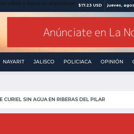
no válida o datos no disponibles.
$17.23 USD
jueves, ago
NAYARIT
JALISCO
POLICIACA
OPINIÓN
UILLO INSEGURO Y AL VIRREY NO LE IMPORTA