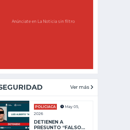
SEGURIDAD
Ver más
CHAPALA
GENERAL
POLICIACA
May 05,
May 27, 2025
2026
Feb 19, 2026
ALEJANDRO
DETIENEN A
AGUIRRE LLEVA
ENVÍAN A PRISIÓN
PRESUNTO “FALSO…