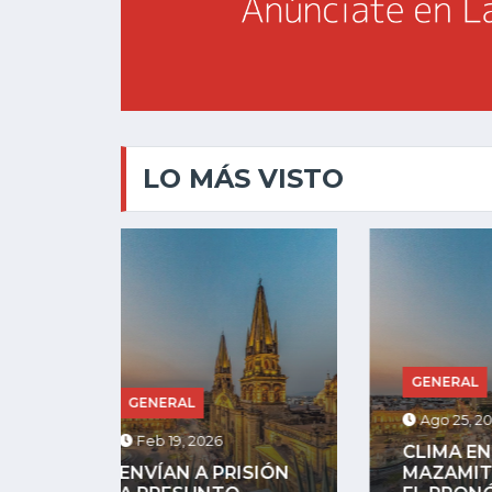
LO MÁS VISTO
GENERAL
GENE
Ago 25, 2025
Jul 13
CLIMA EN
SIÓN
MAZAMITLA HOY:
RIÑA 