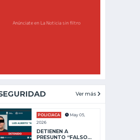
CHAPALA
GENERAL
May 27, 2025
Feb 19, 2026
ALEJANDRO
AGUIRRE LLEVA
ENVÍAN A PRISIÓN
DESORDEN Y
A PRESUNTO
DERROCHE A...
SICARIO POR...
SEGURIDAD
Ver más
POLICIACA
May 05,
2026
DETIENEN A
PRESUNTO “FALSO…