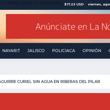
no válida o datos no disponibles.
$17.23 USD
viernes, ago
NAYARIT
JALISCO
POLICIACA
OPINIÓN
QUILLO INSEGURO Y AL VIRREY NO LE IMPORTA