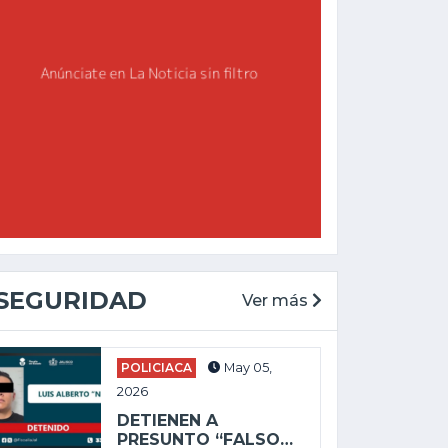
SEGURIDAD
Ver más
JALISCO
CHAP
POLICIACA
May 05,
Ago 04, 2026
Ago 
2026
EXPLOSIÓN DE PIPA CON
COMU
DETIENEN A
CHAPOPOTE DEJA CUATRO...
REGU
PRESUNTO “FALSO…