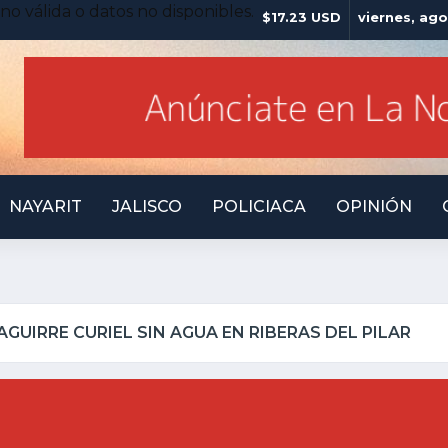
no válida o datos no disponibles.
$17.23 USD
viernes, ago
NAYARIT
JALISCO
POLICIACA
OPINIÓN
ILLO INSEGURO Y AL VIRREY NO LE IMPORTA