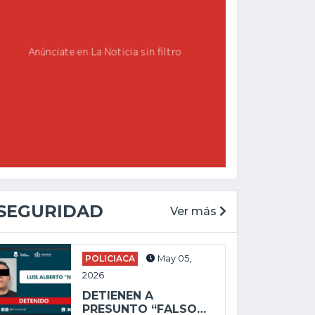
SEGURIDAD
Ver más
CHAPALA
GENERAL
POLICIACA
May 05,
May 27, 2025
2026
Feb 19, 2026
ALEJANDRO
DETIENEN A
AGUIRRE LLEVA
ENVÍAN A PRISIÓN
PRESUNTO “FALSO…