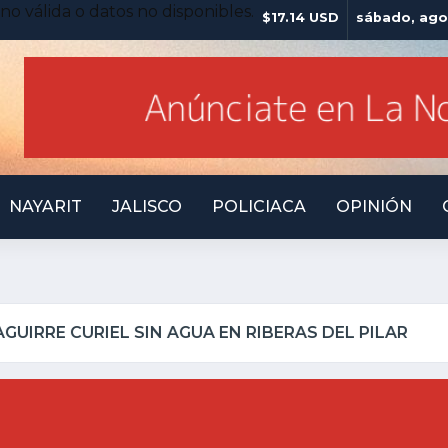
no válida o datos no disponibles.
$17.14 USD
sábado, ago
NAYARIT
JALISCO
POLICIACA
OPINIÓN
LQUILLO INSEGURO Y AL VIRREY NO LE IMPORTA