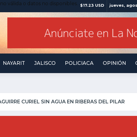
no válida o datos no disponibles.
$17.23 USD
jueves, ago
NAYARIT
JALISCO
POLICIACA
OPINIÓN
QUILLO INSEGURO Y AL VIRREY NO LE IMPORTA