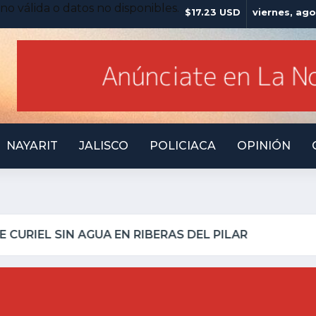
no válida o datos no disponibles.
$17.23 USD
viernes, ago
NAYARIT
JALISCO
POLICIACA
OPINIÓN
ILLO INSEGURO Y AL VIRREY NO LE IMPORTA