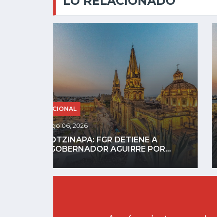
LO RELACIONADO
NACIONAL
Ago 05, 2026
HORROR DIGITAL: ASESINAN A
...
INFLUENCER GASTÉLUM EN...