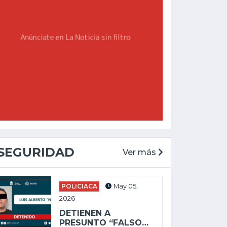
SEGURIDAD
Ver más
CHAPALA
GENERAL
POLICIACA
May 05,
May 27, 2025
2026
Feb 19, 2026
ALEJANDRO
DETIENEN A
AGUIRRE LLEVA
ENVÍAN A PRISIÓN
PRESUNTO “FALSO…