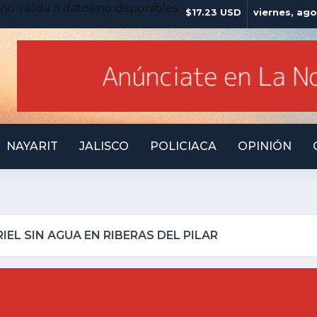
no válida o datos no disponibles.
$17.23 USD
viernes, ago
NAYARIT
JALISCO
POLICIACA
OPINIÓN
LLO INSEGURO Y AL VIRREY NO LE IMPORTA