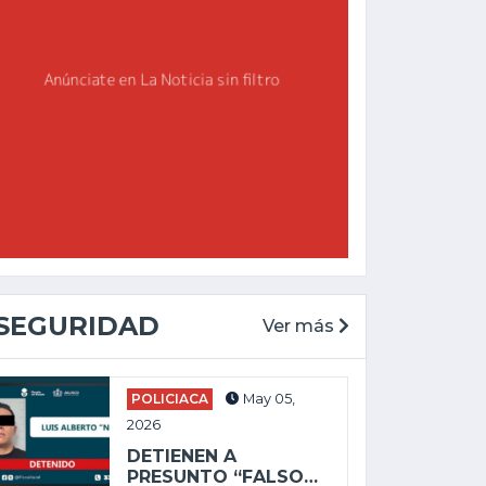
SEGURIDAD
Ver más
CHAPALA
GENERAL
POLICIACA
May 05,
May 27, 2025
2026
Feb 19, 2026
ALEJANDRO
DETIENEN A
AGUIRRE LLEVA
ENVÍAN A PRISIÓN
PRESUNTO “FALSO…