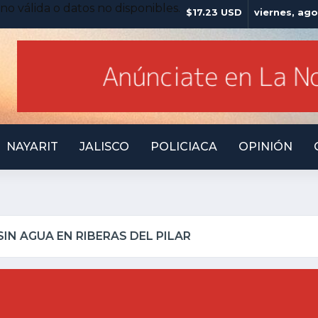
no válida o datos no disponibles.
$17.23 USD
viernes, ago
NAYARIT
JALISCO
POLICIACA
OPINIÓN
LO INSEGURO Y AL VIRREY NO LE IMPORTA