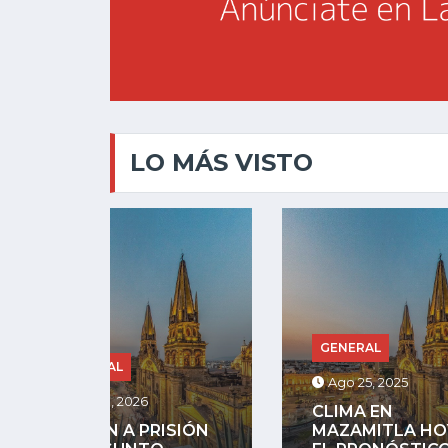
LO MÁS VISTO
GENERAL
GENE
Ago 25, 2025
Jul 13
CLIMA EN
SIÓN
MAZAMITLA HOY:
RIÑA 