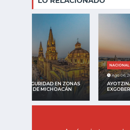
LO RELACIONADO
NACIONAL
Ago 06, 2026
ZONAS
AYOTZINAPA: FGR DETIENE A
ÁN
EXGOBERNADOR AGUIRRE POR...