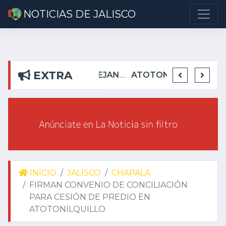
NOTICIAS DE JALISCO
EXTRA
DETIENEN EN TEUCHITLÁN A PRESUNTOS INTEGRANTES DE GRUPO DELICTIVO
DEJA ALEJANDRO AGUIRRE CURIEL SIN AGUA EN RIBERAS DEL PILAR
ATOTONILQUILLO INSEGURO Y AL VIRREY NO LE IMPORTA
INICIO
JALISCO
CHAPALA
FIRMAN CONVENIO DE CONCILIACIÓN
PARA CESIÓN DE PREDIO EN
ATOTONILQUILLO