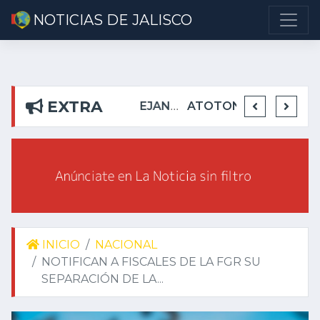
NOTICIAS DE JALISCO
EXTRA
DETIENEN EN TEUCHITLÁN A PRESUNTOS INTEGRANTES DE GRUPO DELICTIVO
DEJA ALEJANDRO AGUIRRE CURIEL SIN AGUA EN RIBERAS DEL PILAR
ATOTONILQUILLO INSEGURO Y AL VIRREY NO LE IMPORTA
INICIO
NACIONAL
NOTIFICAN A FISCALES DE LA FGR SU
SEPARACIÓN DE LA...