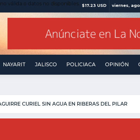
no válida o datos no disponibles.
$17.23 USD
viernes, ago
NAYARIT
JALISCO
POLICIACA
OPINIÓN
LQUILLO INSEGURO Y AL VIRREY NO LE IMPORTA