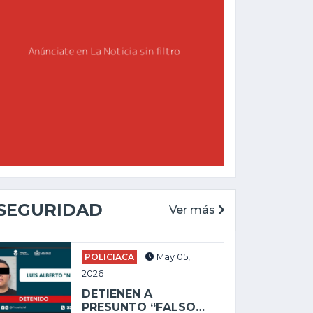
SEGURIDAD
Ver más
CHAPALA
GENERAL
May 27, 2025
POLICIACA
May 05,
Feb 19, 2026
ALEJANDRO
2026
AGUIRRE LLEVA
ENVÍAN A PRISIÓN
DETIENEN A
DESORDEN Y
A PRESUNTO
PRESUNTO “FALSO…
DERROCHE A...
SICARIO POR...