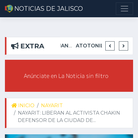
NOTICIAS DE JALISCO
EXTRA
DETIENEN EN TEUCHITLÁN A PRESUNTOS INTEGRANTES DE GRUPO DELICTIVO
DEJA ALEJANDRO AGUIRRE CURIEL SIN AGUA EN RIBERAS DEL PILAR
ATOTONILQUILLO INSEGURO Y AL VIRREY NO LE IMPORTA
INICIO
NAYARIT
NAYARIT: LIBERAN AL ACTIVISTA CHAKIN
DEFENSOR DE LA CIUDAD DE...