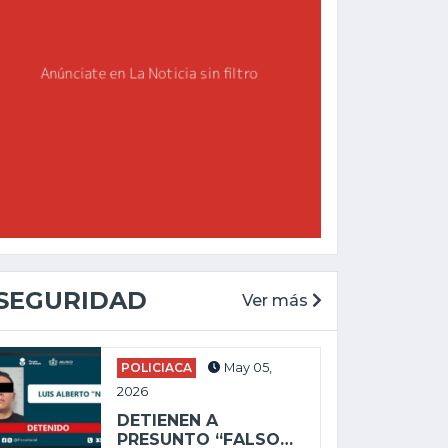
SEGURIDAD
Ver más
CHAPALA
GENERAL
May 27, 2025
POLICIACA
May 05,
Feb 19, 2026
ALEJANDRO
2026
AGUIRRE LLEVA
ENVÍAN A PRISIÓN
DETIENEN A
DESORDEN Y
A PRESUNTO
PRESUNTO “FALSO…
DERROCHE A...
SICARIO POR...