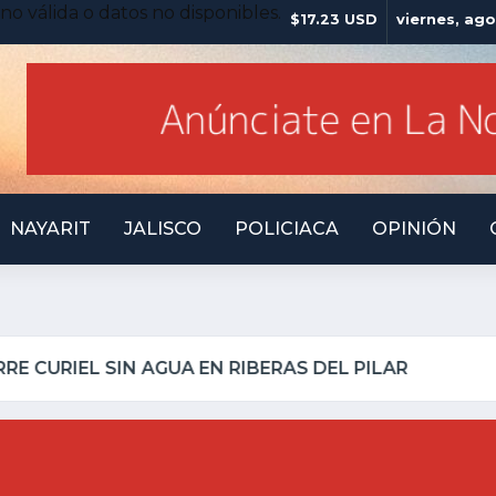
no válida o datos no disponibles.
$17.23 USD
viernes, ago
NAYARIT
JALISCO
POLICIACA
OPINIÓN
ILLO INSEGURO Y AL VIRREY NO LE IMPORTA