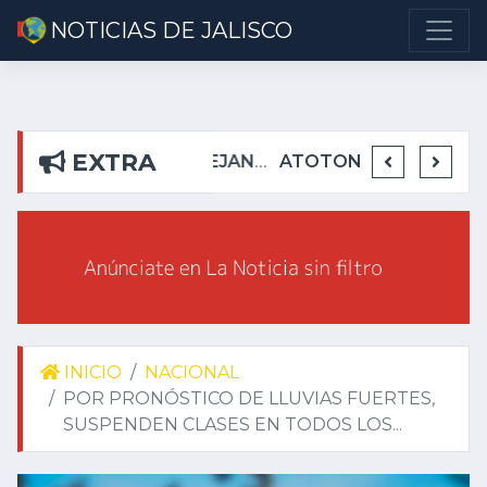
NOTICIAS DE JALISCO
EXTRA
DETIENEN EN TEUCHITLÁN A PRESUNTOS INTEGRANTES DE GRUPO DELICTIVO
DEJA ALEJANDRO AGUIRRE CURIEL SIN AGUA EN RIBERAS DEL PILAR
ATOTONILQUILLO INSEGURO Y AL VIRREY NO LE IMPORTA
INICIO
NACIONAL
POR PRONÓSTICO DE LLUVIAS FUERTES,
SUSPENDEN CLASES EN TODOS LOS...