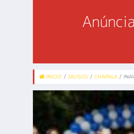
INICIO
JALISCO
CHAPALA
INA