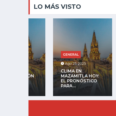
LO MÁS VISTO
GENERAL
GENE
Ago 25, 2025
Jul 13
CLIMA EN
SIÓN
MAZAMITLA HOY:
RIÑA 
EL PRONÓSTICO
MUER
.
PARA...
JUAN..