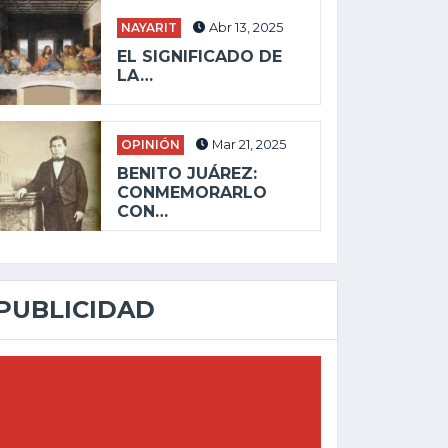
COMUR APRUEBA AVANZAR EN LA
CAPT
NAYARIT
Abr 13, 2025
REGULARIZACIÓN DE...
BOCA
EL SIGNIFICADO DE
LA…
OPINIÓN
Mar 21, 2025
BENITO JUÁREZ:
CONMEMORARLO
CON…
PUBLICIDAD