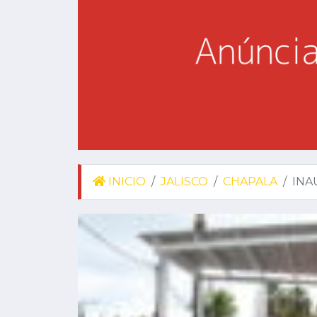
INICIO
JALISCO
CHAPALA
INA