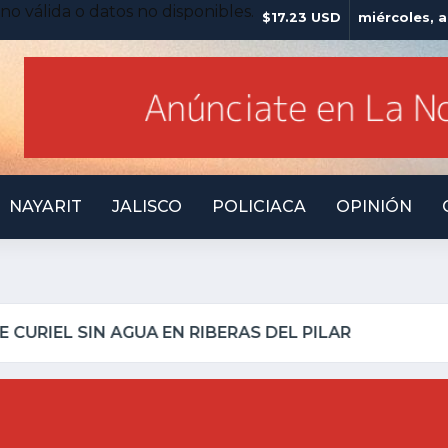
no válida o datos no disponibles.
$17.23 USD
miércoles, 
NAYARIT
JALISCO
POLICIACA
OPINIÓN
LLO INSEGURO Y AL VIRREY NO LE IMPORTA