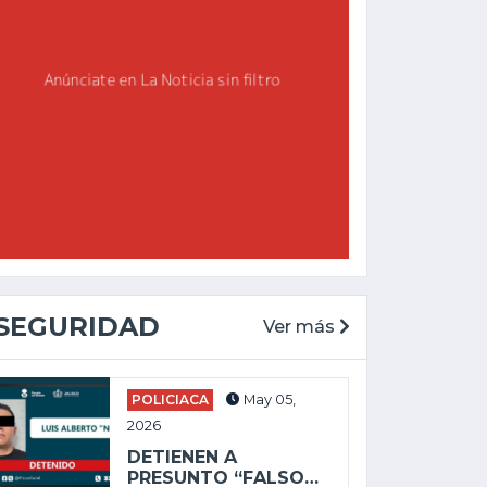
CHAPALA
GENERAL
May 27, 2025
Feb 19, 2026
ALEJANDRO
AGUIRRE LLEVA
ENVÍAN A PRISIÓN
DESORDEN Y
A PRESUNTO
DERROCHE A...
SICARIO POR...
SEGURIDAD
Ver más
POLICIACA
May 05,
2026
DETIENEN A
PRESUNTO “FALSO…