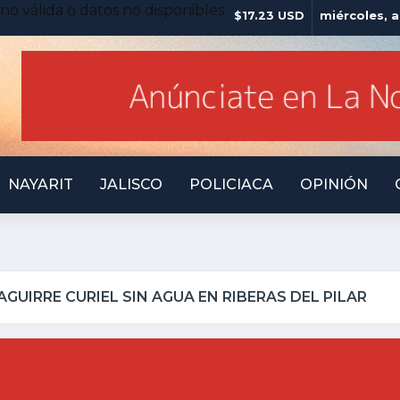
no válida o datos no disponibles.
$17.23 USD
miércoles, 
NAYARIT
JALISCO
POLICIACA
OPINIÓN
TOTONILQUILLO INSEGURO Y AL VIRREY NO LE IMPO