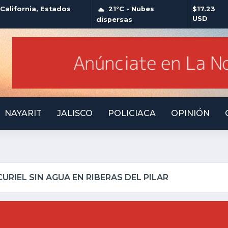
alifornia, Estados
21°C - Nubes
$17.23
USD
dispersas
NAYARIT
JALISCO
POLICIACA
OPINIÓN
LLO INSEGURO Y AL VIRREY NO LE IMPORTA