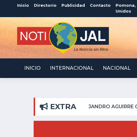
Inicio
Directorio
Publicidad
Contacto
Pomona, C
Unidos
INICIO
INTERNACIONAL
NACIONAL
EXTRA
 PILAR
ATOTONILQUI