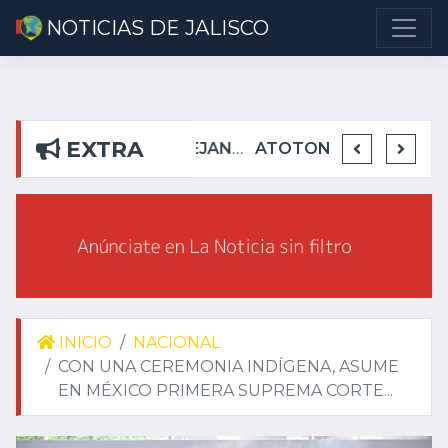
NOTICIAS DE JALISCO
EXTRA
DETIENEN EN TEUCHITLÁN A PRESUNTOS INTEGRANTES DE GRUPO DELICTIVO
DEJA ALEJANDRO AGUIRRE CURIEL SIN AGUA EN RIBERAS DEL PILAR
ATOTONILQUILLO INSEGURO Y AL VIRREY NO LE IMPORTA
INICIO
NACIONAL
CON UNA CEREMONIA INDÍGENA, ASUME
EN MÉXICO PRIMERA SUPREMA CORTE...