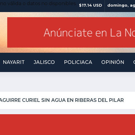
no válida o datos no disponibles.
$17.14 USD
domingo, ag
NAYARIT
JALISCO
POLICIACA
OPINIÓN
LQUILLO INSEGURO Y AL VIRREY NO LE IMPORTA