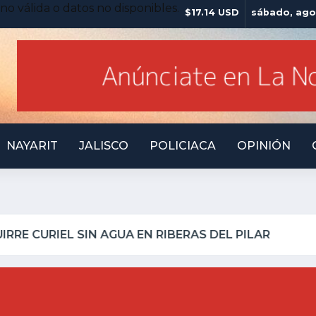
no válida o datos no disponibles.
$17.14 USD
sábado, ago
NAYARIT
JALISCO
POLICIACA
OPINIÓN
LLO INSEGURO Y AL VIRREY NO LE IMPORTA