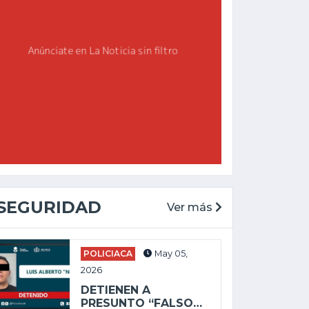
NACIONAL
NACI
Ago 05, 2026
Ago 
SEGURIDAD
Ver más
HORROR DIGITAL: ASESINAN A
GOBI
INFLUENCER GASTÉLUM EN...
CEL
POLICIACA
May 05,
2026
DETIENEN A
PRESUNTO “FALSO…