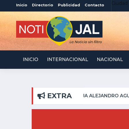
Ciudad 
Inicio
Directorio
Publicidad
Contacto
INICIO
INTERNACIONAL
NACIONAL
EXTRA
L PILAR
ATOTONILQUI