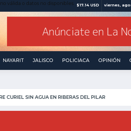
no válida o datos no disponibles.
$17.14 USD
viernes, ago
NAYARIT
JALISCO
POLICIACA
OPINIÓN
LLO INSEGURO Y AL VIRREY NO LE IMPORTA