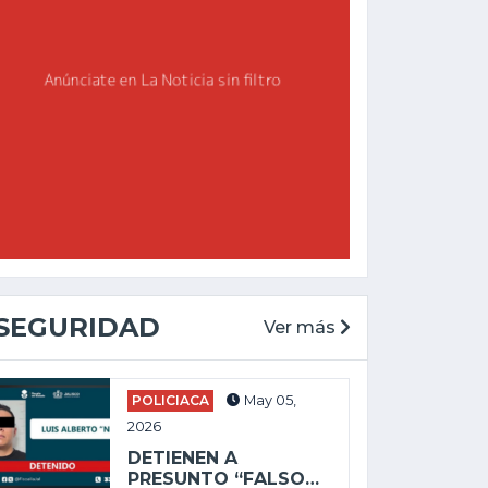
SEGURIDAD
Ver más
POLICIACA
May 05,
NACIONAL
NACI
2026
Ago 03, 2026
Ago 
DETIENEN A
SHEINBAUM REIVINDICA
SEN
PRESUNTO “FALSO…