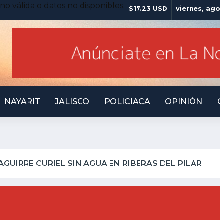
no válida o datos no disponibles.
$17.23 USD
viernes, ago
NAYARIT
JALISCO
POLICIACA
OPINIÓN
ONILQUILLO INSEGURO Y AL VIRREY NO LE IMPORTA