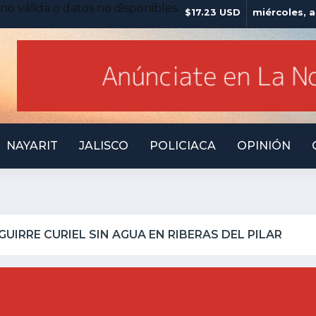
no válida o datos no disponibles.
$17.23 USD
miércoles, 
NAYARIT
JALISCO
POLICIACA
OPINIÓN
LLO INSEGURO Y AL VIRREY NO LE IMPORTA