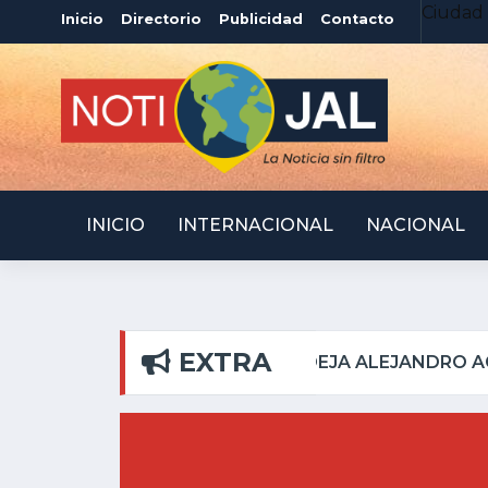
Ciudad 
Inicio
Directorio
Publicidad
Contacto
INICIO
INTERNACIONAL
NACIONAL
EXTRA
L PILAR
ATOTONILQUI