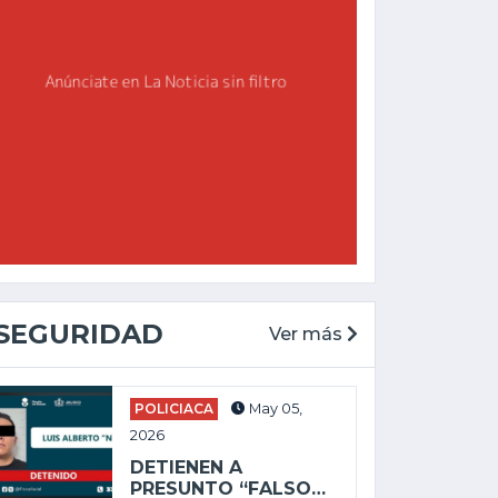
SEGURIDAD
Ver más
POLICIACA
May 05,
CHAPALA
2026
GENERAL
May 27, 2025
DETIENEN A
Feb 19, 2026
ALEJANDRO
PRESUNTO “FALSO…