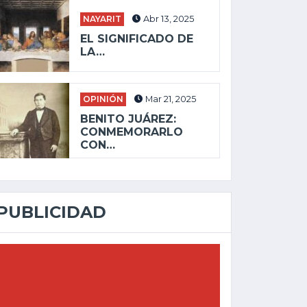
NAYARIT
Abr 13, 2025
EL SIGNIFICADO DE
LA…
OPINIÓN
Mar 21, 2025
BENITO JUÁREZ:
CONMEMORARLO
CON…
PUBLICIDAD
JALISCO
JALI