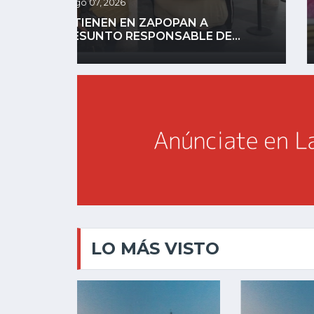
YA SON 14 JÓVENES
DESAPARECIDOS; INVESTIGAN
..
FALSAS...
LO MÁS VISTO