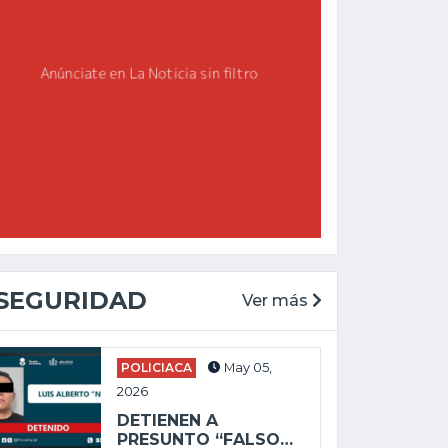
Ago 05, 2026
Ago 
RECUPERAN CAMIONETA ROBADA
EXPL
EN MENOS DE 24...
CHAP
SEGURIDAD
Ver más
POLICIACA
May 05,
2026
DETIENEN A
PRESUNTO “FALSO…