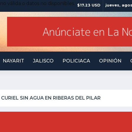
no válida o datos no disponibles.
$17.23 USD
jueves, ago
NAYARIT
JALISCO
POLICIACA
OPINIÓN
LO INSEGURO Y AL VIRREY NO LE IMPORTA